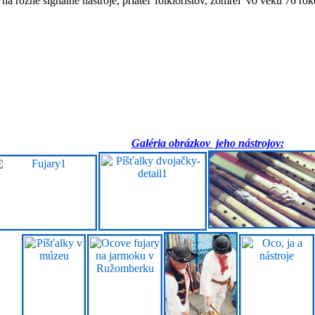
na rôzne signálne nástroje, priateľ folkloristov, zomrel vo veku 76 rok
Galéria obrázkov jeho nástrojov: