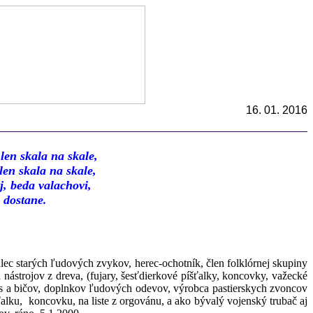
16. 01. 2016
len skala na skale,
len skala na skale,
j, beda valachovi,
 dostane
.
lec starých ľudových zvykov, herec-ochotník, člen folklórnej skupiny
strojov z dreva, (fujary, šesťdierkové píšťalky, koncovky, važecké
áps a bičov, doplnkov ľudových odevov, výrobca pastierskych zvoncov
ťalku, koncovku, na liste z orgovánu, a ako bývalý vojenský trubač aj