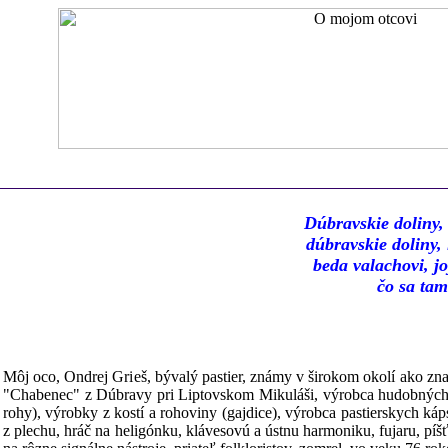
Dúbravskie doliny, 
dúbravskie doliny, 
beda valachovi, jo
čo sa tam
Môj oco, Ondrej Grieš, bývalý pastier, známy v širokom okolí ako zna
"Chabenec" z Dúbravy pri Liptovskom Mikuláši, výrobca hudobných ná
rohy), výrobky z kostí a rohoviny (gajdice), výrobca pastierskych k
z plechu, hráč na heligónku, klávesovú a ústnu harmoniku, fujaru, píš